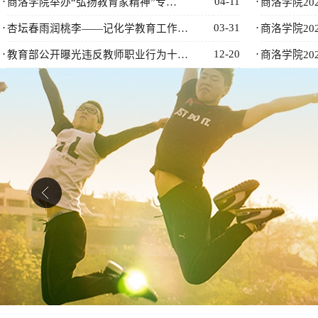
·
04-11
·
商洛学院举办“弘扬教育家精神”专…
商洛学院20
·
03-31
·
杏坛春雨润桃李——记化学教育工作…
商洛学院20
·
12-20
·
教育部公开曝光违反教师职业行为十…
商洛学院20