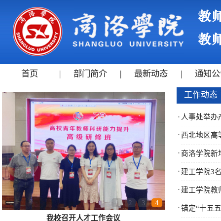
首页
|
部门简介
|
最新动态
|
通知公
工作动态
·
人事处举办
·
西北地区高
·
商洛学院新
·
建工学院3
·
建工学院教
1
2
3
4
·
锚定“十五
我校召开人才工作会议