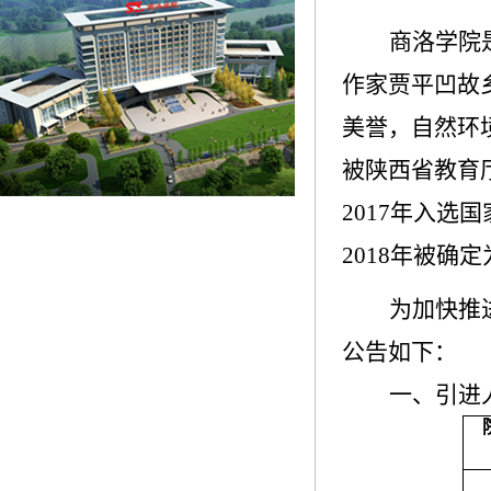
商洛学院
作家贾平凹故
美誉，自然环
被陕西省教育
2017
年入选国
2018
年被确定
为加快推
公告如下：
一、引进