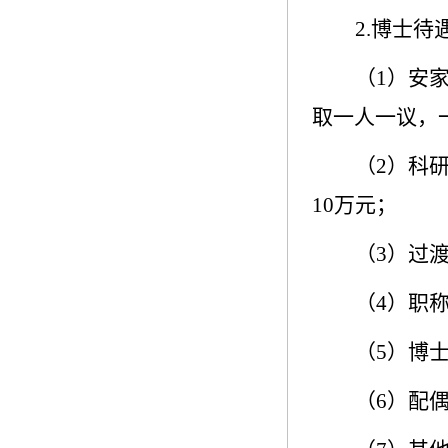
2.
博士待
（
1
）安
取一人一议，
（
2
）科
10
万元；
（
3
）过
（
4
）职
（
5
）博
（
6
）配