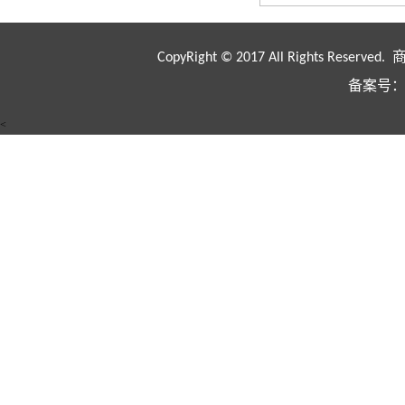
CopyRight © 2017 All Rights Rese
备案号：
<