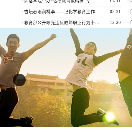
·
04-11
·
商洛学院举办“弘扬教育家精神”专…
·
03-31
·
杏坛春雨润桃李——记化学教育工作…
·
12-20
·
教育部公开曝光违反教师职业行为十…