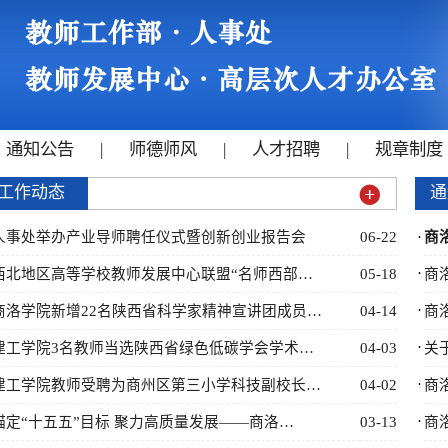
通知公告
|
师德师风
|
人才招聘
|
规章制度
工作动态
通
人事处举办产业导师聘任仪式暨创新创业报告会
06-22
·
商
·
西北地区高等学校教师发展中心联盟“名师西部…
05-18
商
·
商洛学院新增22名陕西省科学家精神宣讲团成员…
04-14
商
·
建工学院3名教师当选陕西省绿色低碳学会学术…
04-03
关
·
建工学院教师受聘为商州区第三小学科技副校长…
04-02
商
·
锚定“十五五”目标 聚力高质量发展——商洛…
03-13
商