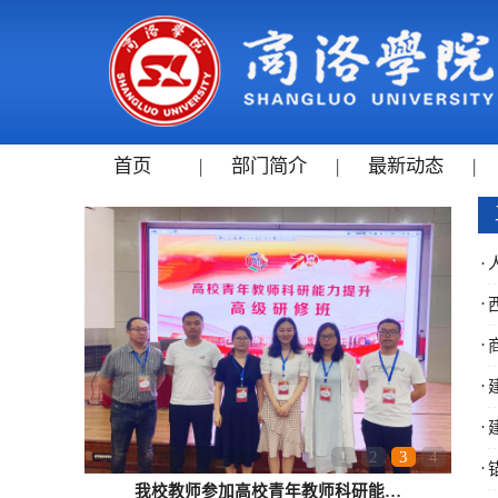
首页
|
部门简介
|
最新动态
|
·
·
·
·
·
1
2
3
4
·
我校教师参加高校青年教师科研能…