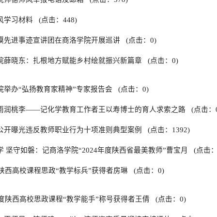
风学习材料
(点击：
448
)
模先进事迹宣讲团在商洛学院开展巡讲
(点击：
0
)
院薛晓东：扎根地方赋能乡村绘就振兴新篇章
(点击：
0
)
院举办“弘扬教育家精神”专家报告会
(点击：
0
)
雨润桃李——记化学教育工作者王以寿博士的育人求索之路
(点击：
公开曝光违反教师职业行为十项准则典型案例
(点击：
1392
)
学 坚守如磐：记商洛学院“2024年度陕西省最美教师”曹宝月
(点击
3年陕西高校课程思政“教学标兵”获得者房琳
(点击：
0
)
3年度陕西高校思政课程“教学能手”称号获得者王倩
(点击：
0
)