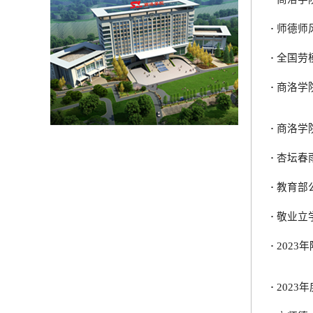
·
师德师
·
全国劳
·
商洛学
·
商洛学
·
杏坛春
·
教育部
·
敬业立
·
202
·
202