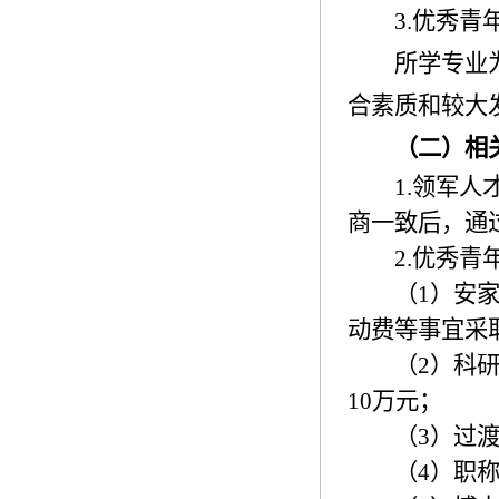
3.
优秀青
所学专业
合素质和较大
（二）相
1.
领军人
商一致后，通
2.
优秀青
（
1
）安
动费等事宜采
（
2
）科
10
万元；
（
3
）过
（
4
）职