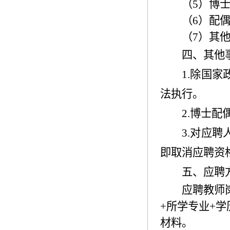
（
5
）博
（
6
）配
（
7
）其
四、其他
1.
除国家
法执行。
2.
博士配
3.
对应聘
即取消应聘资
五、应聘
应聘教师
+
所学专业
+
学
材料。