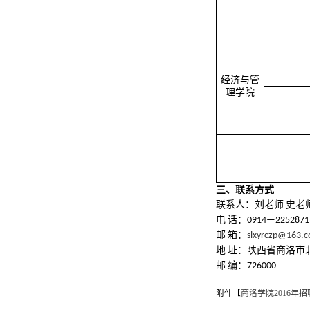
经济与管
理学院
三、联系方式
联系人：刘老师
史老
电
话：
0914—22528
邮
箱：
slxyrczp@163.
地
址：陕西省商洛市
邮
编：
726000
附件【
商洛学院2016年招