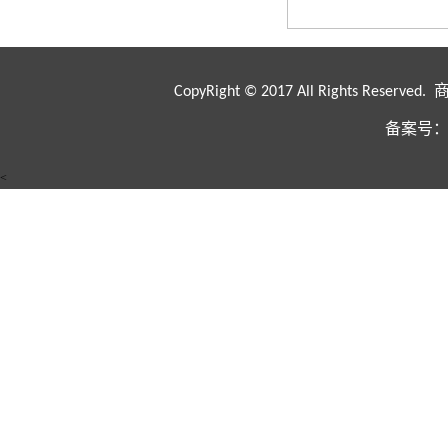
CopyRight © 2017 All Rights Rese
备案号：
<