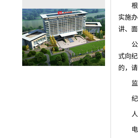
根
实施办
讲、面
公
式向纪
的，请
监
纪
人
电