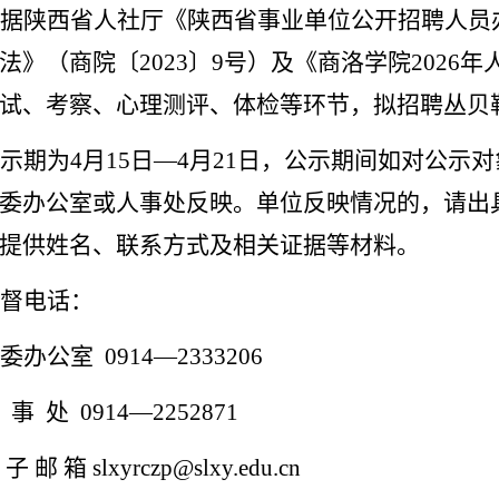
据陕西省人社厅《陕西省事业单位公开招聘人员
法》（商院〔
2023
〕
9
号）及《商洛学院
2026
年
试、考察、心理测评、体检等环节，拟招聘丛贝
示期为
4
月
15
日—
4
月
21
日，公示期间如对公示对
委办公室或人事处反映。单位反映情况的，请出
提供姓名、联系方式及相关证据等材料。
督电话：
委办公室
0914
—
2333206
事
处
0914
—
2252871
 子 邮 箱
slxyrczp@slxy.edu.cn