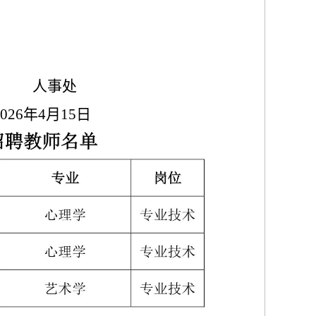
事处
6
年
4
月
15
日